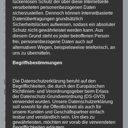
lückenlosen Schutz der über diese Internetseite
Erayba steht für Qualität, Nachhaltigkeit und sichtbare
verarbeiteten personenbezogenen Daten
Ergebnisse. Die sorgfältig entwickelten Pflege- und
sicherzustellen. Dennoch können Internetbasierte
Stylingprodukte sind darauf ausgelegt, die natürliche
Datenübertragungen grundsätzlich
Sicherheitslücken aufweisen, sodass ein absoluter
Schönheit Ihres Haares zu unterstreichen und es gleichzeitig
Schutz nicht gewährleistet werden kann. Aus
vor äußeren Einflüssen zu schützen.
diesem Grund steht es jeder betroffenen Person
frei, personenbezogene Daten auch auf
Gönnen Sie Ihrem Haar die Pflege, die es verdient – für ein
alternativen Wegen, beispielsweise telefonisch, an
gesundes, geschmeidiges und strahlendes Ergebnis, jeden
uns zu übermitteln.
Tag.
Begriffsbestimmungen
Unsere Leistungen im Friseur- &
Die Datenschutzerklärung beruht auf den
Begrifflichkeiten, die durch den Europäischen
Beautybereich
Richtlinien- und Verordnungsgeber beim Erlass
der Datenschutz-Grundverordnung (DS-GVO)
verwendet wurden. Unsere Datenschutzerklärung
Damen-, Herren- & Kinderhaarschnitte
soll sowohl für die Öffentlichkeit als auch für
unsere Kunden und Geschäftspartner einfach
Coloration, Strähnen & Balayage
lesbar und verständlich sein. Um dies zu
Umformung & Styling
gewährleisten, möchten wir vorab die verwendeten
Brautfrisuren & Event-Styling
Begrifflichkeiten erläutern.