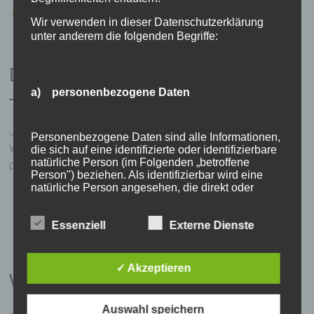
Haar- & Kopfhautberatung
Wir verwenden in dieser Datenschutzerklärung
unter anderem die folgenden Begriffe:
Dein Friseur in Rechberghausen
a) personenbezogene Daten
– persönliche Beratung
Jeder Mensch ist einzigartig – genau wie sein Haar.
Personenbezogene Daten sind alle Informationen,
Wir nehmen uns Zeit für dich und finden gemeinsam den
die sich auf eine identifizierte oder identifizierbare
natürliche Person (im Folgenden „betroffene
perfekten Look, abgestimmt auf:
Person") beziehen. Als identifizierbar wird eine
natürliche Person angesehen, die direkt oder
Gesichtsform
indirekt, insbesondere mittels Zuordnung zu einer
Haarstruktur
Kennung wie einem Namen, zu einer
Alltag & Stylingaufwand
Kennnummer, zu Standortdaten, zu einer Online-
Essenziell
Externe Dienste
Kennung oder zu einem oder mehreren
besonderen Merkmalen, die Ausdruck der
physischen, physiologischen, genetischen,
✓ Akzeptieren
psychischen, wirtschaftlichen, kulturellen oder
Warum Uncut Life?
sozialen Identität dieser natürlichen Person sind,
identifiziert werden kann.
Auswahl speichern
Moderner Friseur in Rechberghausen