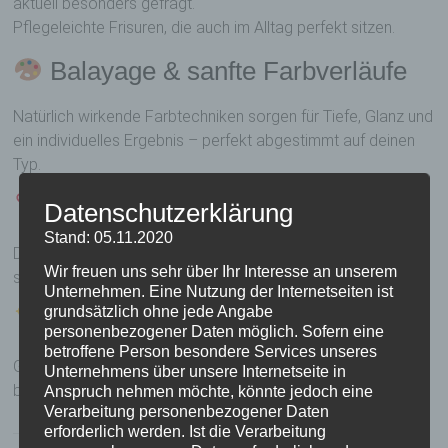
aktuell besonders gefragt.
Pflegeleichte Frisuren, die auch im Alltag perfekt sitzen.
Balayage & sanfte Farbverläufe
Natürlich wirkende Farbtechniken sorgen für Tiefe, Glanz und
ein individuelles Ergebnis – perfekt abgestimmt auf deinen
Typ.
Curtain Bangs & moderne Ponys
Datenschutzerklärung
Stand: 05.11.2020
Der Pony bleibt im Trend – aber weich, fransig und vielseitig
Wir freuen uns sehr über Ihr Interesse an unserem
stylbar.
Unternehmen. Eine Nutzung der Internetseiten ist
grundsätzlich ohne jede Angabe
Sleek Looks & Glossy Hair
personenbezogener Daten möglich. Sofern eine
betroffene Person besondere Services unseres
Glattes, glänzendes Haar mit gesundem Finish statt
Unternehmens über unsere Internetseite in
beschwerter Stylings.
Anspruch nehmen möchte, könnte jedoch eine
Verarbeitung personenbezogener Daten
erforderlich werden. Ist die Verarbeitung