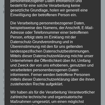
personenbezogener Daten erforderlich und
besteht für eine solche Verarbeitung keine
Gesunde Haare mit hochwertigen Produkten von
Erayba
gesetzliche Grundlage, holen wir generell eine
Hair Cosmetics
– Produkten
www.erayba.com
Einwilligung der betroffenen Person ein.
Die Verarbeitung personenbezogener Daten,
beispielsweise des Namens, der Anschrift, E-Mail-
Adresse oder Telefonnummer einer betroffenen
Person, erfolgt stets im Einklang mit der
Datenschutz-Grundverordnung und in
Übereinstimmung mit den für uns geltenden
landesspezifischen Datenschutzbestimmungen.
Mittels dieser Datenschutzerklärung möchte unser
Unternehmen die Öffentlichkeit über Art, Umfang
und Zweck der von uns erhobenen, genutzten und
verarbeiteten personenbezogenen Daten
Entdecken Sie die perfekte Pflege für Ihr Haar – mit den
informieren. Ferner werden betroffene Personen
professionellen Produkten von Erayba Hair Cosmetics. Ob
mittels dieser Datenschutzerklärung über die ihnen
trockenes, strapaziertes oder coloriertes Haar: Die
zustehenden Rechte aufgeklärt.
innovativen Formeln vereinen hochwertige Inhaltsstoffe mit
Wir haben als für die Verarbeitung Verantwortlicher
modernster Technologie, um Ihr Haar intensiv zu nähren, zu
zahlreiche technische und organisatorische
stärken und ihm neuen Glanz zu verleihen.
Maßnahmen umgesetzt, um einen möglichst