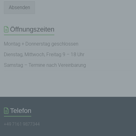
Gesundheit, persönlicher Vorlieben, Interessen,
Absenden
Zuverlässigkeit, Verhalten, Aufenthaltsort oder
Ortswechsel dieser natürlichen Person zu
analysieren oder vorherzusagen.
Öffnungszeiten
f) Pseudonymisierung
Montag + Donnerstag geschlossen
Dienstag, Mittwoch, Freitag 9 – 18 Uhr
Pseudonymisierung ist die Verarbeitung
personenbezogener Daten in einer Weise, auf
Samstag – Termine nach Vereinbarung
welche die personenbezogenen Daten ohne
Hinzuziehung zusätzlicher Informationen nicht
mehr einer spezifischen betroffenen Person
zugeordnet werden können, sofern diese
zusätzlichen Informationen gesondert aufbewahrt
werden und technischen und organisatorischen
Maßnahmen unterliegen, die gewährleisten, dass
die personenbezogenen Daten nicht einer
Telefon
identifizierten oder identifizierbaren natürlichen
Person zugewiesen werden.
+49 7161 9877344